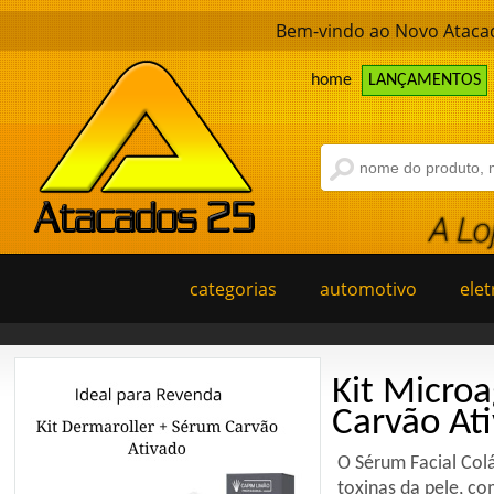
Bem-vindo ao Novo Atacad
home
LANÇAMENTOS
categorias
automotivo
elet
Kit Microagulhamento D
Carvão Ativado - Reven
O Sérum Facial Colágeno Carvão Ativado da 
toxinas da pele, com um alto poder de desinto