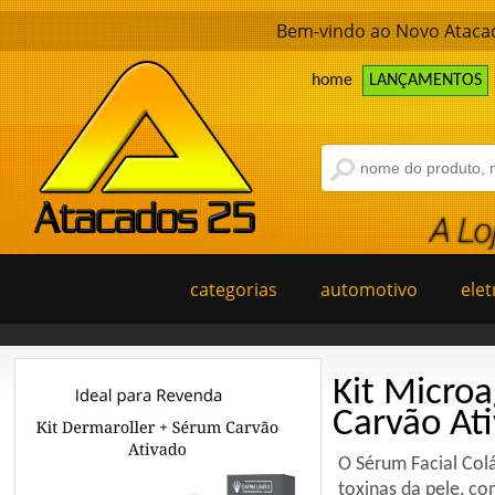
Bem-vindo ao Novo Atacad
home
LANÇAMENTOS
categorias
automotivo
elet
m
Derma
Anti R
zas e
Derma Rolle
 a
micro agulh