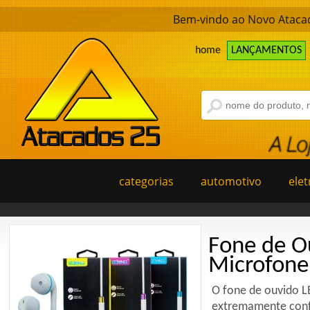
Bem-vindo ao Novo Atacad
home
LANÇAMENTOS
categorias
automotivo
elet
Fone de O
Microfone 
O fone de ouvido L
extremamente conf