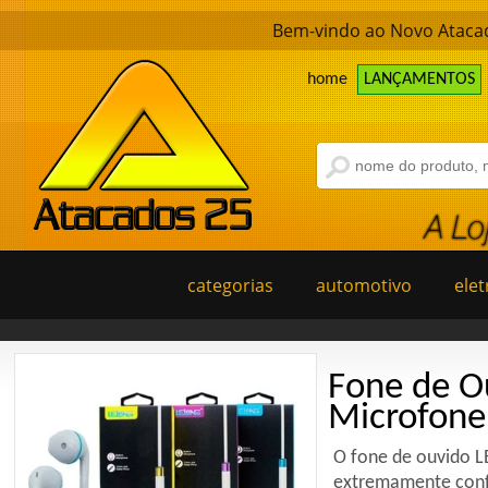
Bem-vindo ao Novo Atacad
home
LANÇAMENTOS
categorias
automotivo
elet
Fone de O
Microfone 
O fone de ouvido L
extremamente conf