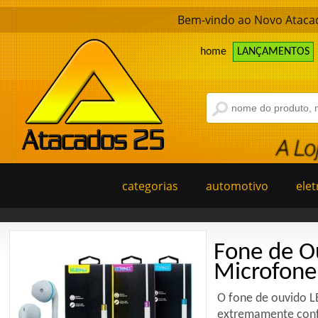
Bem-vindo ao Novo Atacad
home
LANÇAMENTOS
categorias
automotivo
elet
Fone de O
Microfone 
O fone de ouvido L
extremamente conf