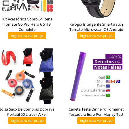
Kit Acessórios Gopro 54 Itens
Tomate Go Pro Hero 6 5 4 3
Relogio Inteligente Smartwatch
Completo
Tomate Microwear IOS Android
login para ver preço
login para ver preço
Bolsa Saco De Compras Dobrável
Caneta Testa Dinheiro Tomamet
Portátil 50 Litros - Aiker
Testadora Euro Pen Money Test
login para ver preço
login para ver preço