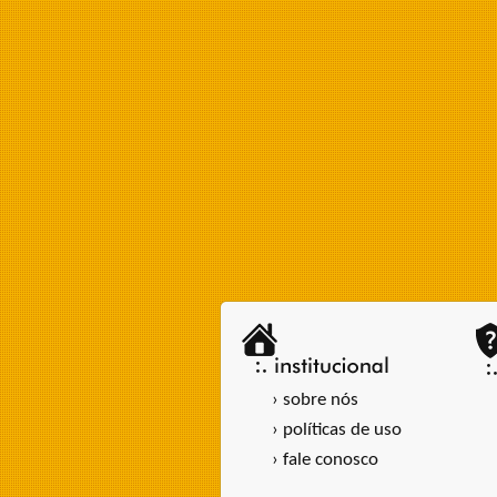
› sobre nós
› políticas de uso
› fale conosco