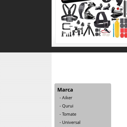
Marca
Aiker
Qurui
Tomate
Universal