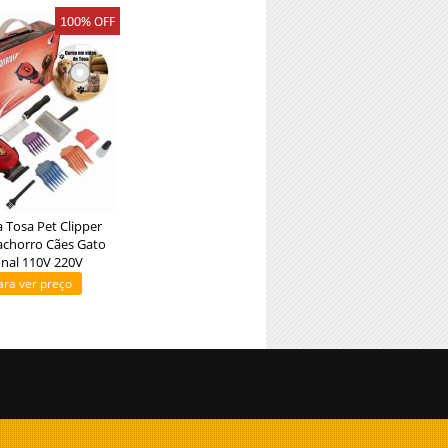
100% OFF
 Tosa Pet Clipper
achorro Cães Gato
onal 110V 220V
ara ver preço