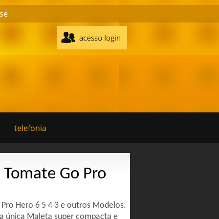
se
telefonia
s Tomate Go Pro
 Pro Hero 6 5 4 3 e outros Modelos.
a única Maleta super compacta e