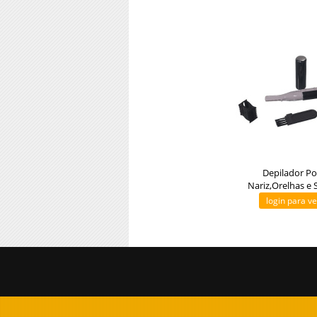
Depilador Por
Nariz,Orelhas e 
login para v