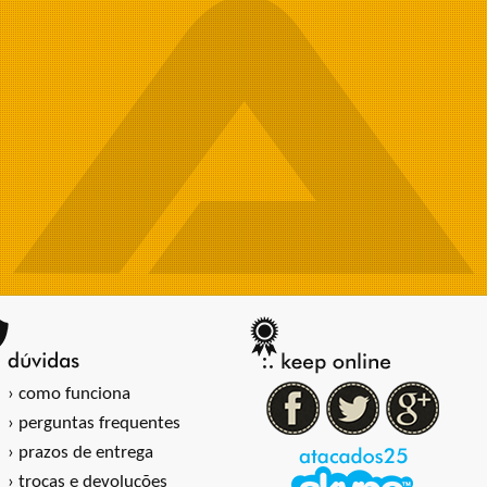
› como funciona
› perguntas frequentes
› prazos de entrega
› trocas e devoluções