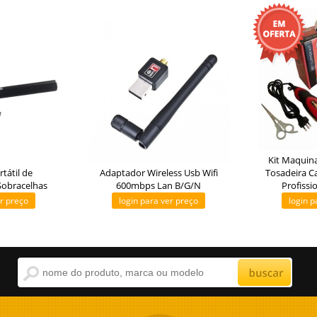
Kit Maquina
tátil de
Adaptador Wireless Usb Wifi
Tosadeira C
Sobracelhas
600mbps Lan B/G/N
Profissi
er preço
login para ver preço
login p